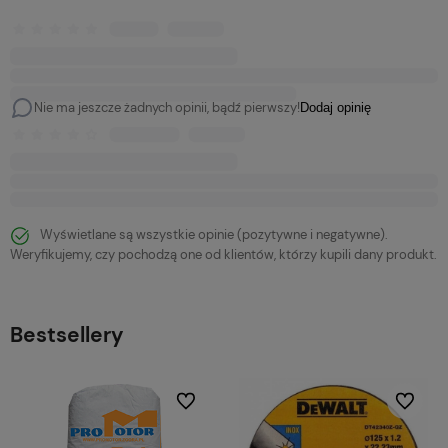
Nie ma jeszcze żadnych opinii, bądź pierwszy!
Dodaj opinię
Wyświetlane są wszystkie opinie (pozytywne i negatywne).
Weryfikujemy, czy pochodzą one od klientów, którzy kupili dany produkt.
Bestsellery
bionych
Do ulubionych
Do ulubi