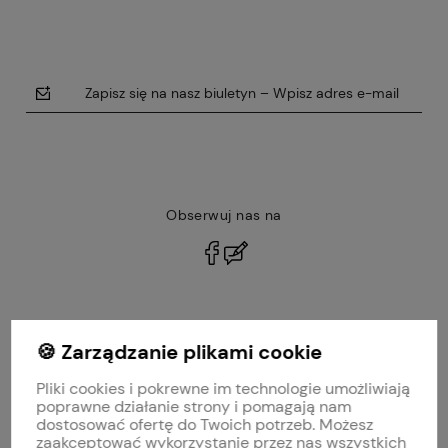
Zapisz się na nasz biuletyn – Wpisz adres e-mail
Obserwuj nas na
polityce prywatności
🍪 Zarządzanie plikami cookie
MOJE KONTO
Pliki cookies i pokrewne im technologie umożliwiają
PŁATNOŚCI I DOSTAWA
poprawne działanie strony i pomagają nam
dostosować ofertę do Twoich potrzeb. Możesz
zaakceptować wykorzystanie przez nas wszystkich