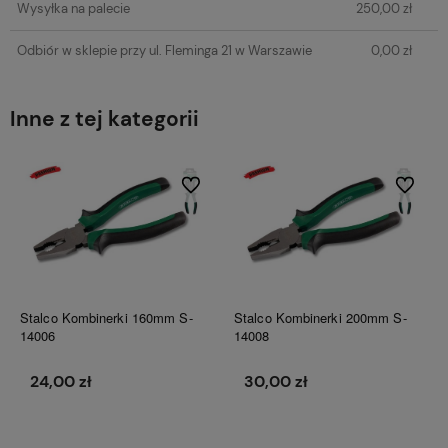
Wysyłka na palecie
250,00 zł
Odbiór w sklepie przy ul. Fleminga 21 w Warszawie
0,00 zł
Inne z tej kategorii
Do ulubionych
Do ulubi
Stalco Kombinerki 160mm S-
Stalco Kombinerki 200mm S-
14006
14008
24,00 zł
30,00 zł