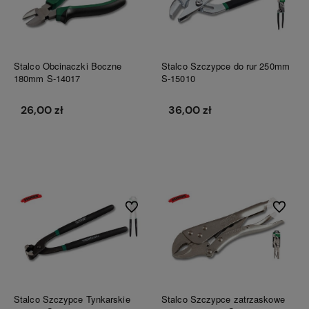
Stalco Obcinaczki Boczne
Stalco Szczypce do rur 250mm
180mm S-14017
S-15010
26,00 zł
36,00 zł
Do koszyka
Do koszyka
Do ulubionych
Do ulubi
Stalco Szczypce Tynkarskie
Stalco Szczypce zatrzaskowe