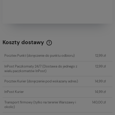
Koszty dostawy
Cena nie zawiera ewentualnych kosztów płatności
Pocztex Punkt
(doręczenie do punktu odbioru)
12,99 zł
InPost Paczkomaty 24/7
(Dostawa do jednego z
12,99 zł
wielu paczkomatów InPost)
Pocztex Kurier
(doręczenie pod wskazany adres)
14,99 zł
InPost Kurier
14,99 zł
Transport firmowy
(tylko na terenie Warszawy i
140,00 zł
okolic)