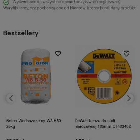
Wyświetlane są wszystkie opinie (pozytywne i negatywne).
Weryfikujemy, czy pochodzą one od klientów, którzy kupili dany produkt.
Bestsellery
bionych
Do ulubionych
Do ulubi
Beton Wodoszczelny W8 B50
DeWalt tarcza do stali
25kg
nierdzewnej 125mm DT42340Z