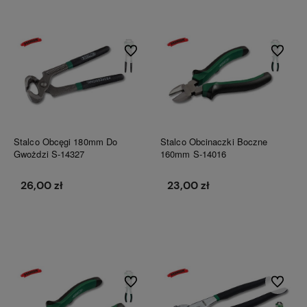
Do koszyka
Do koszyka
Do ulubionych
Do ulubi
Stalco Obcęgi 180mm Do
Stalco Obcinaczki Boczne
Gwożdzi S-14327
160mm S-14016
26,00 zł
23,00 zł
Do koszyka
Do koszyka
Do ulubionych
Do ulubi