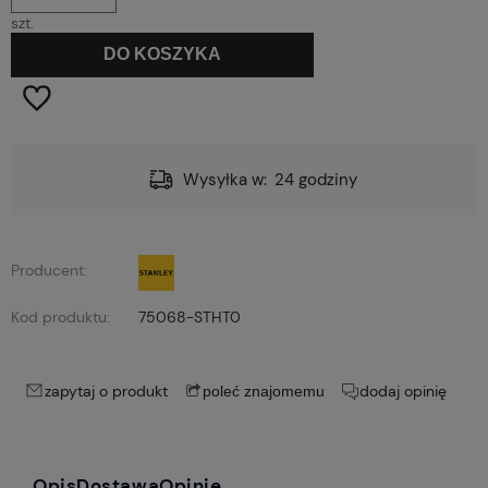
szt.
DO KOSZYKA
Wysyłka w:
24 godziny
Producent:
Kod produktu:
75068-STHT0
zapytaj o produkt
dodaj opinię
poleć znajomemu
Opis
Dostawa
Opinie