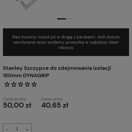
Nasi kurierzy ruszyli już w drogę z paczkami. Jeśli złożysz
zamówienie teraz wyślemy przesyłkę w najbliższy dzień
roboczy.
Stanley Szczypce do zdejmowania izolacji
150mm DYNAGRIP
Cena brutto:
Cena netto:
50,00 zł
40,65 zł
-
+