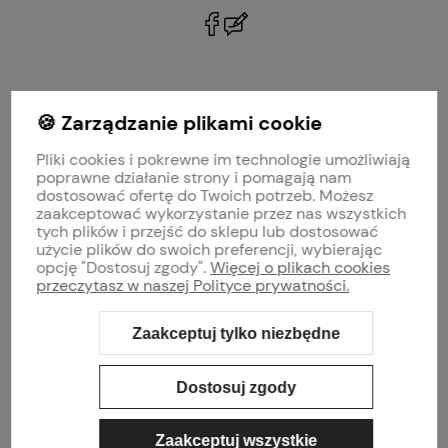
polityce prywatności
🍪 Zarządzanie plikami cookie
MOJE KONTO
Pliki cookies i pokrewne im technologie umożliwiają
PŁATNOŚCI I DOSTAWA
poprawne działanie strony i pomagają nam
dostosować ofertę do Twoich potrzeb. Możesz
zaakceptować wykorzystanie przez nas wszystkich
INFORMACJE
tych plików i przejść do sklepu lub dostosować
użycie plików do swoich preferencji, wybierając
opcję "Dostosuj zgody".
Więcej o plikach cookies
O NAS
przeczytasz w naszej Polityce prywatności.
Zaakceptuj tylko niezbędne
Sklep internetowy Shoper Premium
Szablon Shoper Modern 3.0™
od
GrowCommerce
Dostosuj zgody
Zaakceptuj wszystkie