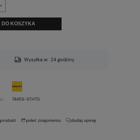
+
DO KOSZYKA
Wysyłka w:
24 godziny
u:
74456-STHT0
 produkt
dodaj opinię
poleć znajomemu