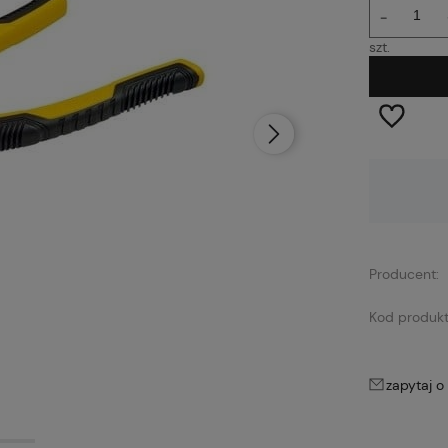
-
szt.
Dostępność:
Dostępny
Producent:
Kod produkt
zapytaj o