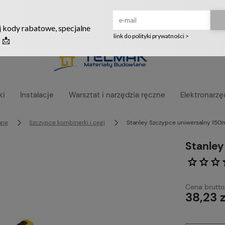
Ruszyła nowa szata graficzna naszego sklepu! ❤️
ki
Instalacje
Warsztat i narzędzia ręczne
Elektronarzę
ane
Szczypce kombinerki i cęgi
Stanley Szczypce uniwersalny 15
Stanle
Cena brutto
38,23 z