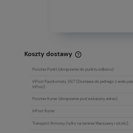
Koszty dostawy
Cena nie zawiera ewentualn
Pocztex Punkt
(doręczenie do punktu odbioru)
płatności
InPost Paczkomaty 24/7
(Dostawa do jednego z wielu p
InPost)
Pocztex Kurier
(doręczenie pod wskazany adres)
InPost Kurier
Transport firmowy
(tylko na terenie Warszawy i okolic)