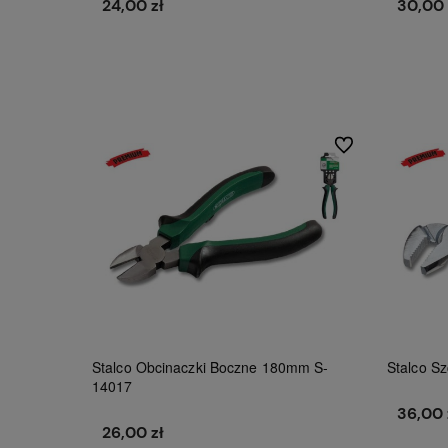
24,00 zł
30,00 
Do koszyka
Do ulubionych
Stalco Obcinaczki Boczne 180mm S-
Stalco S
14017
36,00 
26,00 zł