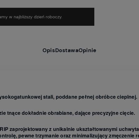
my w najbliższy dzień roboczy.
Opis
Dostawa
Opinie
ysokogatunkowej stali, poddane pełnej obróbce cieplnej.
ie tnące dokładnie obrabiane, dające precyzyjne cięcie.
P zaprojektowany z unikalnie ukształtowanymi uchwyta
ontrolę, pewne trzymanie oraz minimalizujący zmęczenie r