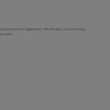
Do koszyka
inie (pozytywne i negatywne). Weryfikujemy, czy pochodzą
y produkt.