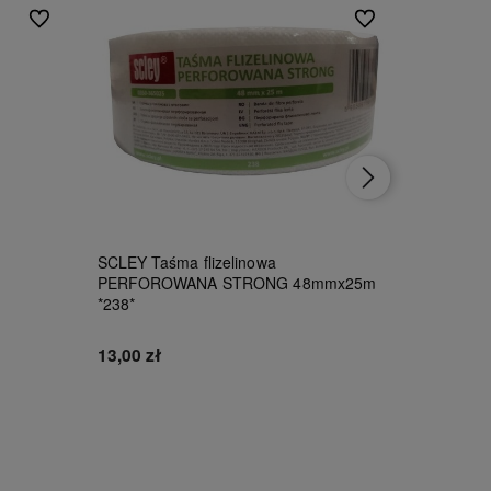
Do ulubionych
Do ulubionych
SCLEY Taśma flizelinowa
Tytan Czy
PERFOROWANA STRONG 48mmx25m
100ml
*238*
46,00 zł
13,00 zł
Do koszyka