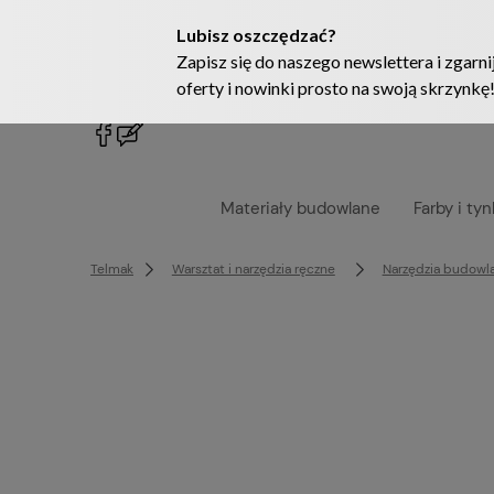
222905958
sklep@telmak.pl
Materiały budowlane
Farby i tyn
Telmak
Warsztat i narzędzia ręczne
Narzędzia budowl