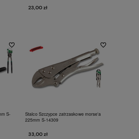
23,00 zł
Do koszyka
Do ulubionych
Do ulubionych
mm S-
Stalco Szczypce zatrzaskowe morse'a
225mm S-14309
33,00 zł