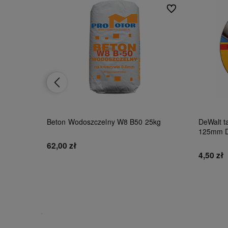
Do ulubionych
Do ulubionych
1kg
Beton Wodoszczelny W8 B50 25kg
DeWalt ta
125mm 
62,00 zł
4,50 zł
Do koszyka