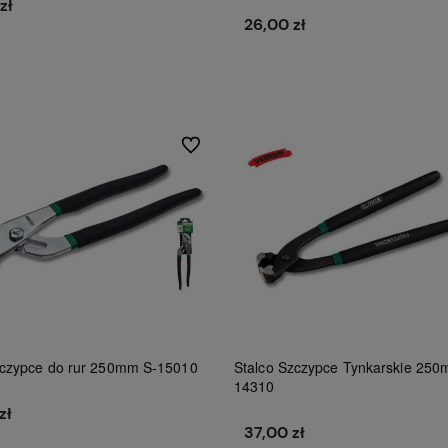
zł
26,00 zł
Do koszyka
Do koszyka
Do ulubionych
zczypce do rur 250mm S-15010
Stalco Szczypce Tynkarskie 250
14310
zł
37,00 zł