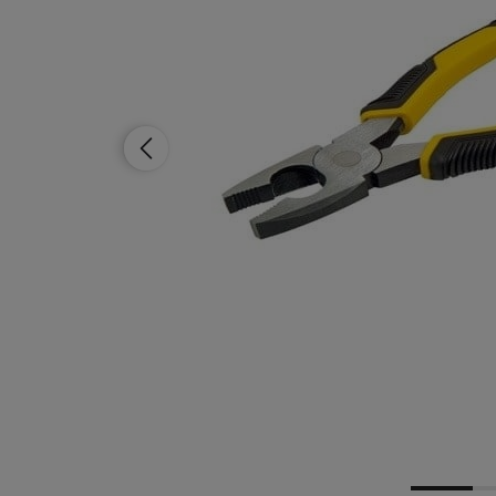
Dostawa:
od 12,99 zł
- Pocztex Punkt