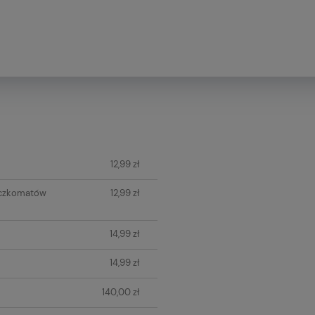
ych kosztów
12,99 zł
aczkomatów
12,99 zł
14,99 zł
14,99 zł
140,00 zł