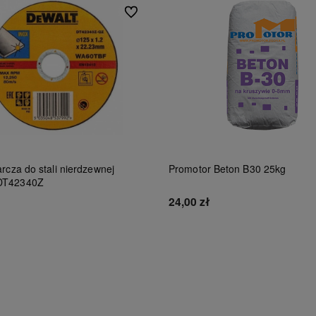
Do ulubionych
rcza do stali nierdzewnej
Promotor Beton B30 25kg
DT42340Z
24,00 zł
Do koszyka
Do koszyka