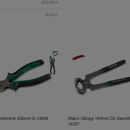
250,00 zł
0,00 zł
Do ulubionych
ombinerki 200mm S-14008
Stalco Obcęgi 180mm Do Gwożdz
14327