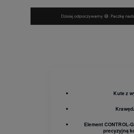
Dzisiaj odpoczywamy 😅. Paczkę nada
Kute z w
Krawędz
Element CONTROL-GRI
precyzyjną k