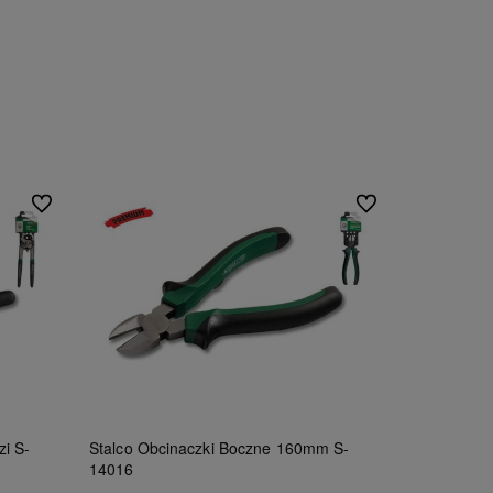
Do ulubionych
Do ulubionych
i S-
Stalco Obcinaczki Boczne 160mm S-
14016