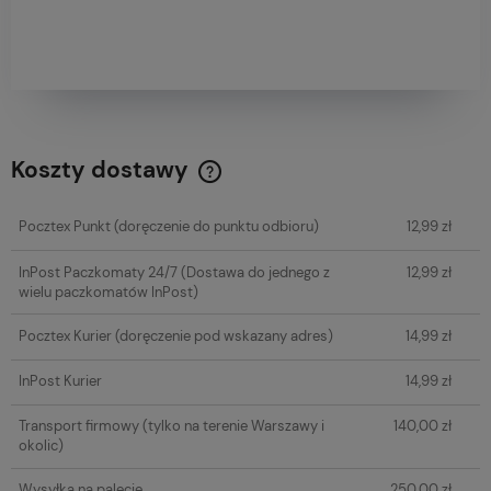
Koszty dostawy
Cena nie zawiera ewentualnych kosztów płatności
Pocztex Punkt
(doręczenie do punktu odbioru)
12,99 zł
InPost Paczkomaty 24/7
(Dostawa do jednego z
12,99 zł
wielu paczkomatów InPost)
Pocztex Kurier
(doręczenie pod wskazany adres)
14,99 zł
InPost Kurier
14,99 zł
Transport firmowy
(tylko na terenie Warszawy i
140,00 zł
okolic)
Wysyłka na palecie
250,00 zł