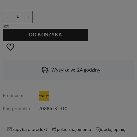
-
+
szt.
DO KOSZYKA
Wysyłka w:
24 godziny
Producent:
Kod produktu:
70885-STHT0
zapytaj o produkt
dodaj opinię
poleć znajomemu