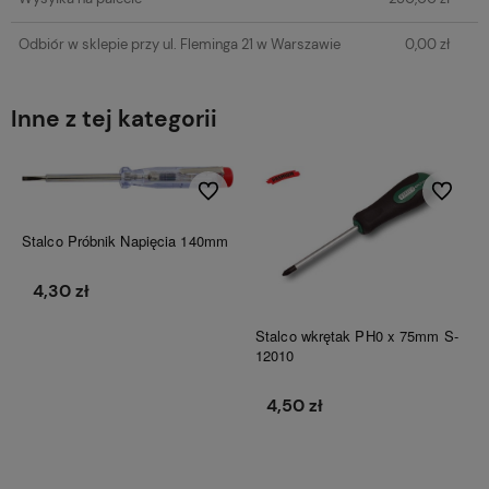
Odbiór w sklepie przy ul. Fleminga 21 w Warszawie
0,00 zł
Inne z tej kategorii
Do ulubionych
Do ulubi
Stalco Próbnik Napięcia 140mm
4,30 zł
Stalco wkrętak PH0 x 75mm S-
12010
Do koszyka
4,50 zł
Do koszyka