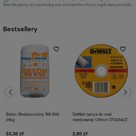
Weryfikujemy, czy pochodzą one od klientów, którzy kupili dany produkt.
Bestsellery
bionych
Do ulubionych
Do ulubi
Beton Wodoszczelny W8 B50
DeWalt tarcza do stali
25kg
nierdzewnej 125mm DT42340Z
53,30 zł
2,80 zł