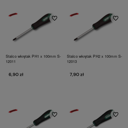
Do ulubionych
Do ulubi
Stalco wkrętak PH1 x 100mm S-
Stalco wkrętak PH2 x 100mm S-
12011
12013
6,90 zł
7,90 zł
Do koszyka
Do koszyka
Do ulubionych
Do ulubi