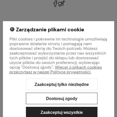
polityce prywatności
🍪 Zarządzanie plikami cookie
MOJE KONTO
Pliki cookies i pokrewne im technologie umożliwiają
PŁATNOŚCI I DOSTAWA
poprawne działanie strony i pomagają nam
dostosować ofertę do Twoich potrzeb. Możesz
zaakceptować wykorzystanie przez nas wszystkich
INFORMACJE
tych plików i przejść do sklepu lub dostosować
użycie plików do swoich preferencji, wybierając
opcję "Dostosuj zgody".
Więcej o plikach cookies
O NAS
przeczytasz w naszej Polityce prywatności.
Zaakceptuj tylko niezbędne
Sklep internetowy Shoper Premium
Szablon Shoper Modern 3.0™
od
GrowCommerce
Dostosuj zgody
Zaakceptuj wszystkie