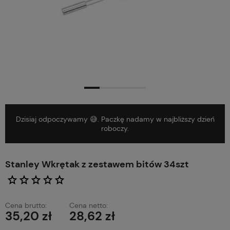
Dzisiaj odpoczywamy 😅. Paczkę nadamy w najbliższy dzień
roboczy.
Stanley Wkrętak z zestawem bitów 34szt
Cena brutto:
Cena netto:
35,20 zł
28,62 zł