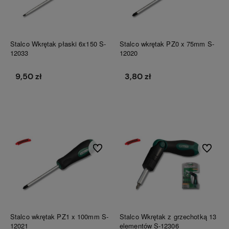
Stalco Wkrętak płaski 6x150 S-
Stalco wkrętak PZ0 x 75mm S-
12033
12020
9,50 zł
3,80 zł
Do koszyka
Do koszyka
Do ulubionych
Do ulubi
Stalco wkrętak PZ1 x 100mm S-
Stalco Wkrętak z grzechotką 13
12021
elementów S-12306