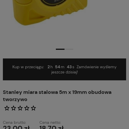
Kup w przeciągu:
2
54
42
Zamówienie wyślemy
jeszcze dzisiaj!
Stanley miara stalowa 5m x 19mm obudowa
tworzywo
Cena brutto:
Cena netto:
23,00 zł
18,70 zł