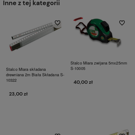
Inne z tej kategorii
Do ulubionych
Do ulubi
Stalco Miara zwijana 5mx25mm
S-10005
Stalco Miara składana
drewniana 2m Biała Składana S-
10322
40,00 zł
23,00 zł
Do koszyka
Do koszyka