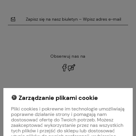
Zapisz się na nasz biuletyn – Wpisz adres e-mail
Obserwuj nas na
polityce prywatności
🍪 Zarządzanie plikami cookie
MOJE KONTO
Pliki cookies i pokrewne im technologie umożliwiają
PŁATNOŚCI I DOSTAWA
poprawne działanie strony i pomagają nam
dostosować ofertę do Twoich potrzeb. Możesz
zaakceptować wykorzystanie przez nas wszystkich
INFORMACJE
tych plików i przejść do sklepu lub dostosować