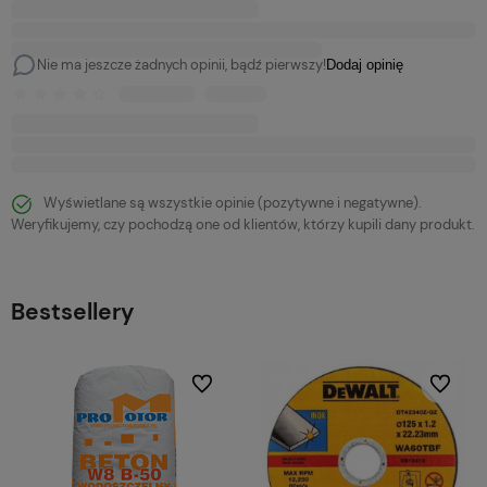
Nie ma jeszcze żadnych opinii, bądź pierwszy!
Dodaj opinię
Wyświetlane są wszystkie opinie (pozytywne i negatywne).
Weryfikujemy, czy pochodzą one od klientów, którzy kupili dany produkt.
Bestsellery
bionych
Do ulubionych
Do ulubi