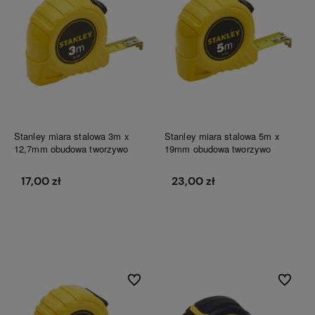
Stanley miara stalowa 3m x
Stanley miara stalowa 5m x
12,7mm obudowa tworzywo
19mm obudowa tworzywo
17,00 zł
23,00 zł
Do koszyka
Do koszyka
Do ulubionych
Do ulubi