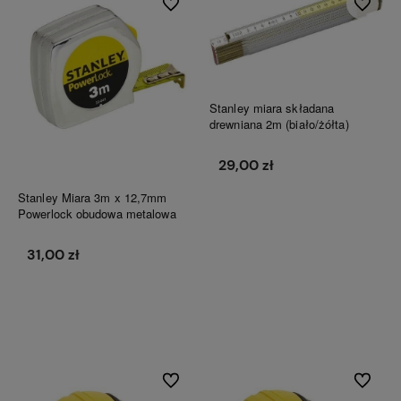
Do ulubionych
Do ulubi
Stanley miara składana
drewniana 2m (biało/żółta)
29,00 zł
Stanley Miara 3m x 12,7mm
Powerlock obudowa metalowa
Do koszyka
31,00 zł
Do koszyka
Do ulubionych
Do ulubi