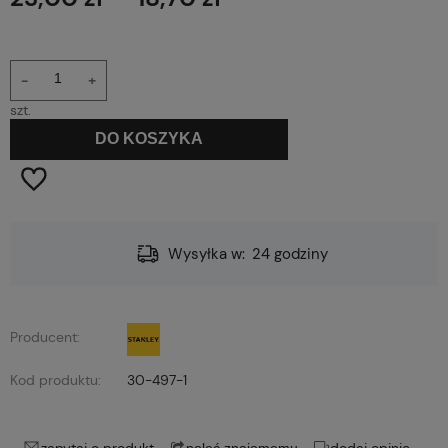
-
+
szt.
DO KOSZYKA
Wysyłka w:
24 godziny
Producent:
Kod produktu:
30-497-1
zapytaj o produkt
dodaj opinię
poleć znajomemu