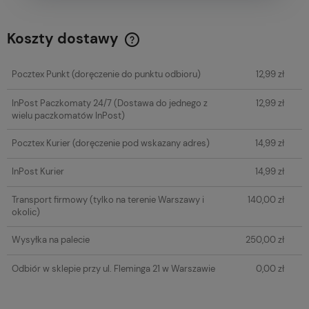
Koszty dostawy
Cena nie zawiera ewentualnych kosztów płatności
Pocztex Punkt
(doręczenie do punktu odbioru)
12,99 zł
InPost Paczkomaty 24/7
(Dostawa do jednego z
12,99 zł
wielu paczkomatów InPost)
Pocztex Kurier
(doręczenie pod wskazany adres)
14,99 zł
InPost Kurier
14,99 zł
Transport firmowy
(tylko na terenie Warszawy i
140,00 zł
okolic)
Wysyłka na palecie
250,00 zł
Odbiór w sklepie przy ul. Fleminga 21 w Warszawie
0,00 zł