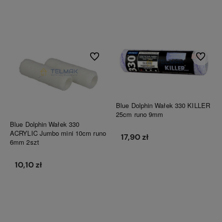
Do koszyka
Do koszyka
Do ulubionych
Do ulubi
Blue Dolphin Wałek 330 KILLER
25cm runo 9mm
Blue Dolphin Wałek 330
ACRYLIC Jumbo mini 10cm runo
17,90 zł
6mm 2szt
10,10 zł
Do koszyka
Do koszyka