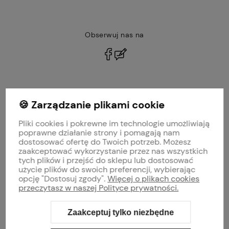
Obserwuj nas na
polityce prywatności
🍪 Zarządzanie plikami cookie
MOJE KONTO
Pliki cookies i pokrewne im technologie umożliwiają
PŁATNOŚCI I DOSTAWA
poprawne działanie strony i pomagają nam
dostosować ofertę do Twoich potrzeb. Możesz
zaakceptować wykorzystanie przez nas wszystkich
INFORMACJE
tych plików i przejść do sklepu lub dostosować
użycie plików do swoich preferencji, wybierając
opcję "Dostosuj zgody".
Więcej o plikach cookies
O NAS
przeczytasz w naszej Polityce prywatności.
Zaakceptuj tylko niezbędne
Sklep internetowy Shoper Premium
Szablon Shoper Modern 3.0™
od