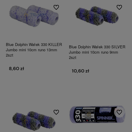
Do ulubionych
Do ulubi
Blue Dolphin Wałek 330 KILLER
Blue Dolphin Wałek 330 SILVER
Jumbo mini 10cm runo 13mm
Jumbo mini 10cm runo 9mm
2szt
2szt
8,60 zł
10,60 zł
Do koszyka
Do koszyka
Do ulubionych
Do ulubi