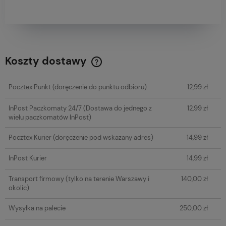
Koszty dostawy
Cena nie zawiera ewentualnych kosztów płatności
Pocztex Punkt
(doręczenie do punktu odbioru)
12,99 zł
InPost Paczkomaty 24/7
(Dostawa do jednego z
12,99 zł
wielu paczkomatów InPost)
Pocztex Kurier
(doręczenie pod wskazany adres)
14,99 zł
InPost Kurier
14,99 zł
Transport firmowy
(tylko na terenie Warszawy i
140,00 zł
okolic)
Wysyłka na palecie
250,00 zł