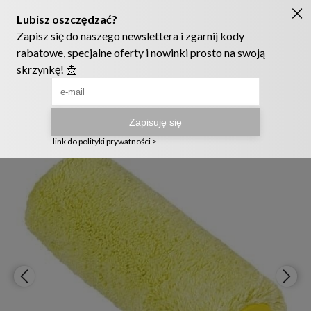
Ruszyła nowa szata graficzna naszego sklepu! ❤️
222905958
sklep@telmak.pl
Telmak
Farby i tynki
Narzędzia malarskie
Wałki malarskie