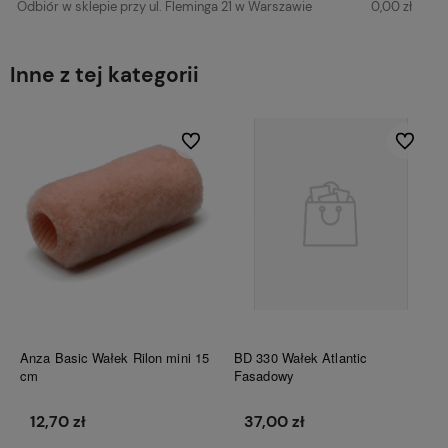
Odbiór w sklepie przy ul. Fleminga 21 w Warszawie
0,00 zł
Inne z tej kategorii
Do ulubionych
Do ulubi
Anza Basic Wałek Rilon mini 15
BD 330 Wałek Atlantic
cm
Fasadowy
12,70 zł
37,00 zł