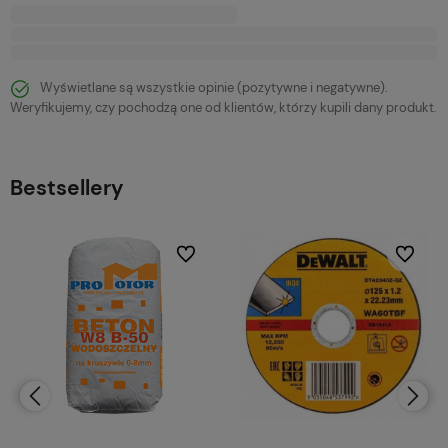
Wyświetlane są wszystkie opinie (pozytywne i negatywne).
Weryfikujemy, czy pochodzą one od klientów, którzy kupili dany produkt.
Bestsellery
bionych
Do ulubionych
Do ulubi