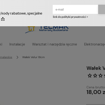
Ruszyła nowa szata graficzna naszego sklepu! ❤️
ki
Instalacje
Warsztat i narzędzia ręczne
Elektronarzę
 malarskie
Wałek Velur 18cm
Wałek V
Cena brutto
18,00 z