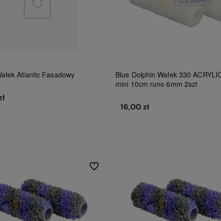
ałek Atlantic Fasadowy
Blue Dolphin Wałek 330 ACRYLI
mini 10cm runo 6mm 2szt
zł
16,00 zł
Do koszyka
Do koszyka
Do ulubionych