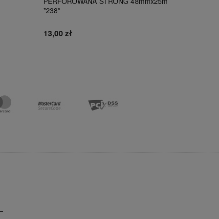
PERFOROWANA STRONG 48mmx25m
*238*
111,00 z
13,00 zł
Do koszyka