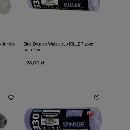
C Jumbo
Blue Dolphin Wałek 330 KILLER 25cm
runo 9mm
28,00 zł
Do koszyka
Do ulubionych
Do ulubionych