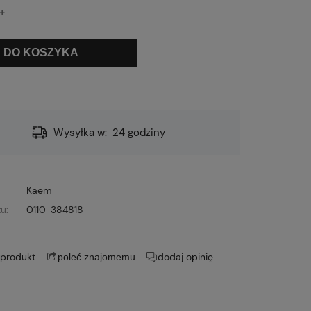
+
DO KOSZYKA
Wysyłka w:
24 godziny
Kaem
u:
0110-384818
 produkt
dodaj opinię
poleć znajomemu