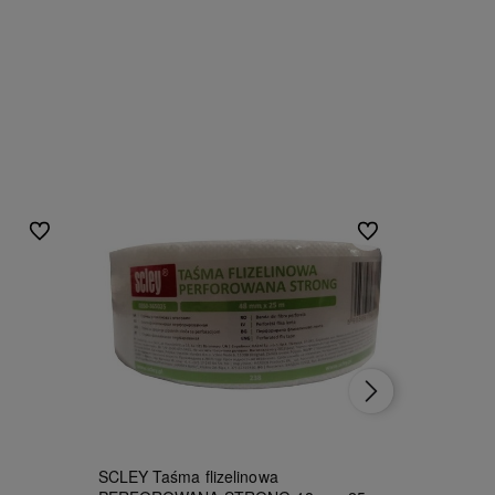
Do ulubionych
Do ulubionych
SCLEY Taśma flizelinowa
Kerakoll 