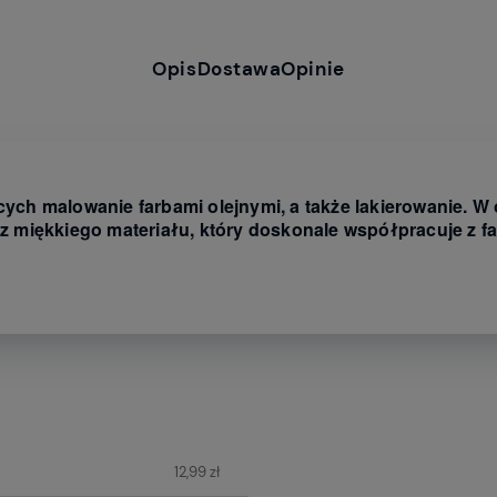
Opis
Dostawa
Opinie
cych malowanie farbami olejnymi, a także lakierowanie. W
miękkiego materiału, który doskonale współpracuje z far
ych kosztów
12,99 zł