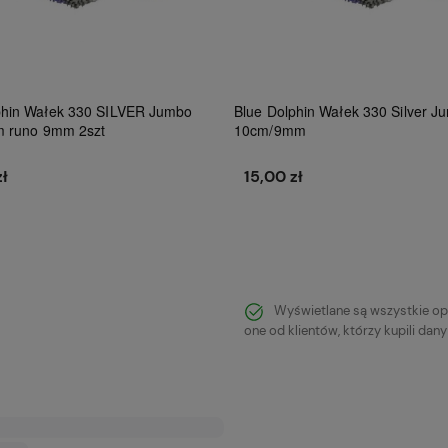
phin Wałek 330 SILVER Jumbo
Blue Dolphin Wałek 330 Silver J
m runo 9mm 2szt
10cm/9mm
zł
15,00 zł
Do koszyka
Do koszyka
Wyświetlane są wszystkie op
one od klientów, którzy kupili dan