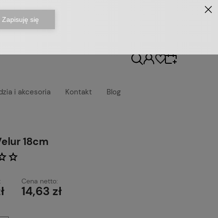
dzia i akcesoria
Kontakt
Blog
Wybierz coś dla siebie z naszej aktualnej oferty
elur 18cm
lub zaloguj się, aby przywrócić dodane
produkty do listy z poprzedniej sesji.
:
Cena netto:
ł
14,63 zł