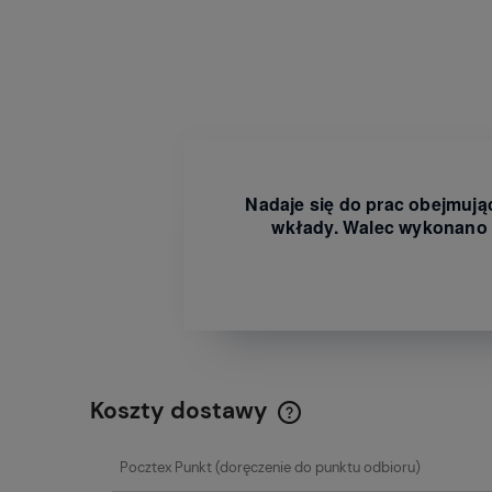
Nadaje się do prac obejmują
wkłady. Walec wykonano z 
Koszty dostawy
Cena nie zawiera ewentualn
Pocztex Punkt
(doręczenie do punktu odbioru)
płatności