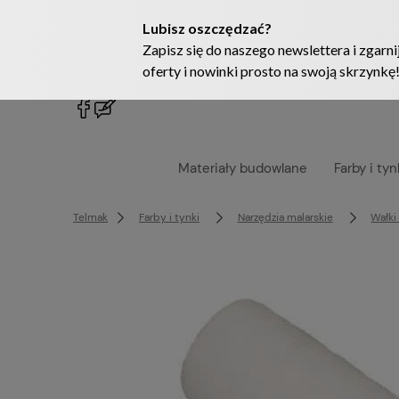
222905958
sklep@telmak.pl
Materiały budowlane
Farby i tyn
Telmak
Farby i tynki
Narzędzia malarskie
Wałki