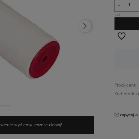
-
szt.
Dostępność:
średnia ilość
Producent:
Kod produkt
zapytaj o
ienie wyślemy jeszcze dzisiaj!