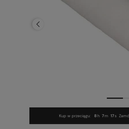
Dostawa:
od 12,99 zł
- Pocztex Punkt
Kup w przeciągu:
8
7
16
Zamów