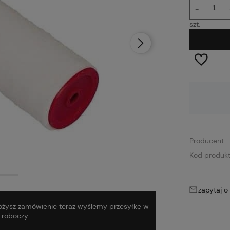
-
szt.
Dostępność:
Dostępny
Producent:
Kod produkt
zapytaj o
 złożysz zamówienie teraz wyślemy przesyłkę w
ń roboczy.