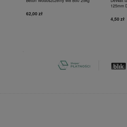
Beton Wodoszczelny W8 B50 25kg
DeWalt ta
125mm 
62,00 zł
4,50 zł
Do koszyka