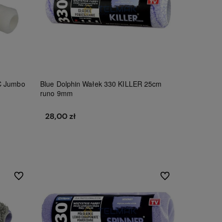
C Jumbo
Blue Dolphin Wałek 330 KILLER 25cm
runo 9mm
28,00 zł
Do koszyka
Do ulubionych
Do ulubionych