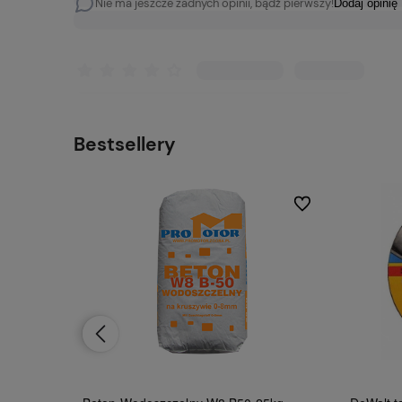
Nie ma jeszcze żadnych opinii, bądź pierwszy!
Dodaj opinię
Bestsellery
Do ulubionych
Do ulubionych