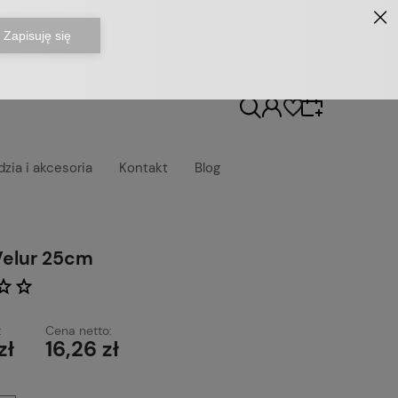
dzia i akcesoria
Kontakt
Blog
Wybierz coś dla siebie z naszej aktualnej oferty
Velur 25cm
lub zaloguj się, aby przywrócić dodane
produkty do listy z poprzedniej sesji.
:
Cena netto:
zł
16,26 zł