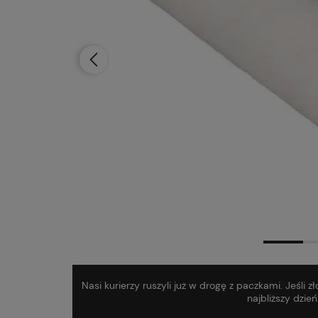
Dostawa:
od 12,99 zł
- Pocztex Punkt
Nasi kurierzy ruszyli już w drogę z paczkami. Jeśli
najbliższy dzie