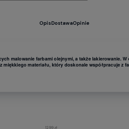
Opis
Dostawa
Opinie
cych malowanie farbami olejnymi, a także lakierowanie. W
miękkiego materiału, który doskonale współpracuje z far
ych kosztów
12,99 zł