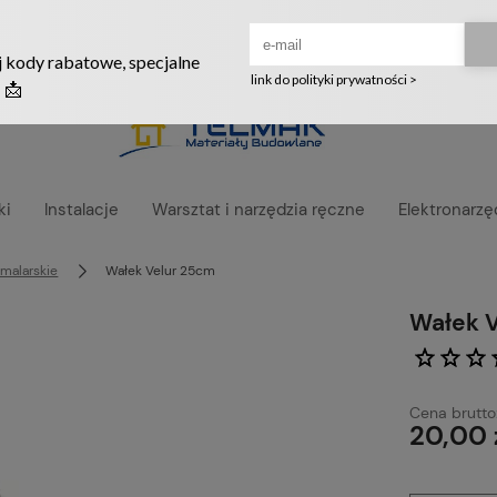
Ruszyła nowa szata graficzna naszego sklepu! ❤️
ki
Instalacje
Warsztat i narzędzia ręczne
Elektronarzę
 malarskie
Wałek Velur 25cm
Wałek 
Cena brutto
20,00 