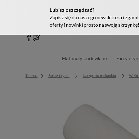
222905958
sklep@telmak.pl
Materiały budowlane
Farby i tyn
Telmak
Farby i tynki
Narzędzia malarskie
Wałki