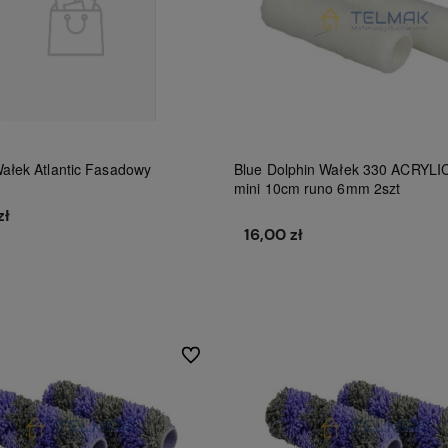
ałek Atlantic Fasadowy
Blue Dolphin Wałek 330 ACRYLI
mini 10cm runo 6mm 2szt
zł
16,00 zł
Do koszyka
Do koszyka
Do ulubionych