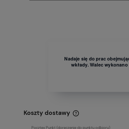
Nadaje się do prac obejmują
wkłady. Walec wykonano z 
Koszty dostawy
Cena nie zawiera ewentualn
Pocztex Punkt
(doręczenie do punktu odbioru)