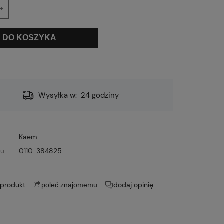
+
DO KOSZYKA
Wysyłka w:
24 godziny
Kaem
u:
0110-384825
 produkt
dodaj opinię
poleć znajomemu