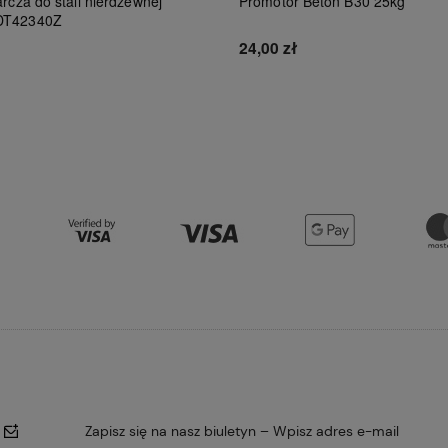
rcza do stali nierdzewnej
Promotor Beton B30 25kg
DT42340Z
24,00 zł
Do koszyka
Do koszyka
Zapisz się na nasz biuletyn – Wpisz adres e-mail