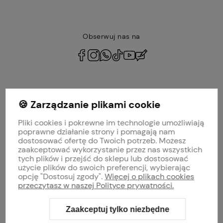
Obserwuj nas na
polityce prywatności
🍪 Zarządzanie plikami cookie
MOJE KONTO
Pliki cookies i pokrewne im technologie umożliwiają
PŁATNOŚCI I DOSTAWA
poprawne działanie strony i pomagają nam
dostosować ofertę do Twoich potrzeb. Możesz
zaakceptować wykorzystanie przez nas wszystkich
INFORMACJE
tych plików i przejść do sklepu lub dostosować
użycie plików do swoich preferencji, wybierając
opcję "Dostosuj zgody".
Więcej o plikach cookies
O NAS
przeczytasz w naszej Polityce prywatności.
Zaakceptuj tylko niezbędne
Sklep internetowy Shoper Premium
Szablon Shoper Modern 3.0™
od